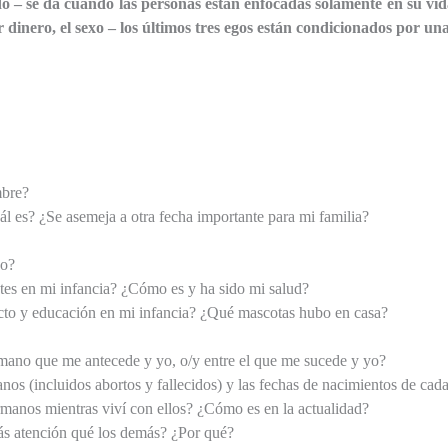
o – se da cuando las personas están enfocadas solamente en su vid
r dinero, el sexo – los últimos tres egos están condicionados por un
mbre?
ál es? ¿Se asemeja a otra fecha importante para mi familia?
po?
tes en mi infancia? ¿Cómo es y ha sido mi salud?
ecto y educación en mi infancia? ¿Qué mascotas hubo en casa?
rmano que me antecede y yo, o/y entre el que me sucede y yo?
os (incluidos abortos y fallecidos) y las fechas de nacimientos de cada
manos mientras viví con ellos? ¿Cómo es en la actualidad?
ás atención qué los demás? ¿Por qué?