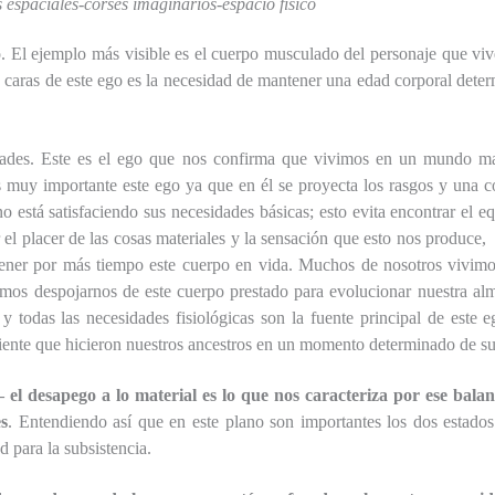
 espaciales-corsés imaginarios-espacio físico
o.
El ejemplo más visible es el cuerpo musculado del personaje que viv
s caras de este ego es la necesidad de mantener una edad corporal det
ades. Este es el ego que nos confirma que vivimos en un mundo mater
Es muy importante este ego ya que en él se proyecta los rasgos y una co
 está satisfaciendo sus necesidades básicas; esto evita encontrar el eq
el placer de las cosas materiales y la sensación que esto nos produce
ener por más tiempo este cuerpo en vida. Muchos de nosotros vivimo
os despojarnos de este cuerpo prestado para evolucionar nuestra alma
, y todas las necesidades fisiológicas son la fuente principal de est
iente que hicieron nuestros ancestros en un momento determinado de su
el desapego a lo material es lo que nos caracteriza por ese balan
es
. Entendiendo así que en este plano son importantes los dos estado
d para la subsistencia.