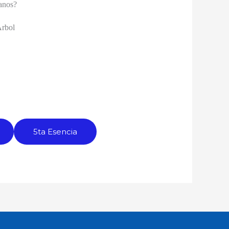
manos?
Árbol
5ta Esencia