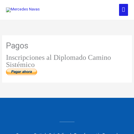
Ir
Men
al
contenido
prin
Pagos
Inscripciones al Diplomado Camino
Sistémico