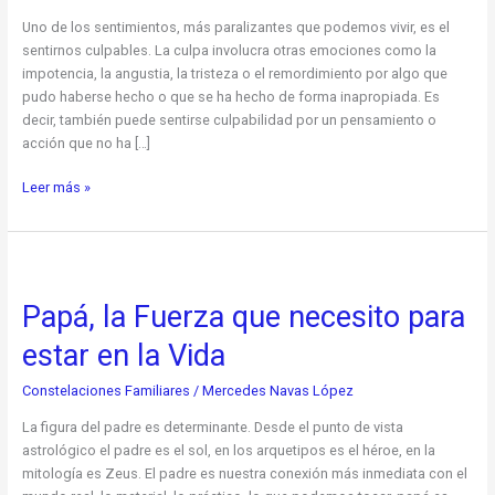
Uno de los sentimientos, más paralizantes que podemos vivir, es el
sentirnos culpables. La culpa involucra otras emociones como la
impotencia, la angustia, la tristeza o el remordimiento por algo que
pudo haberse hecho o que se ha hecho de forma inapropiada. Es
decir, también puede sentirse culpabilidad por un pensamiento o
acción que no ha […]
Leer más »
Papá,
la
Papá, la Fuerza que necesito para
Fuerza
que
estar en la Vida
necesito
para
Constelaciones Familiares
/
Mercedes Navas López
estar
en
La figura del padre es determinante. Desde el punto de vista
la
astrológico el padre es el sol, en los arquetipos es el héroe, en la
Vida
mitología es Zeus. El padre es nuestra conexión más inmediata con el