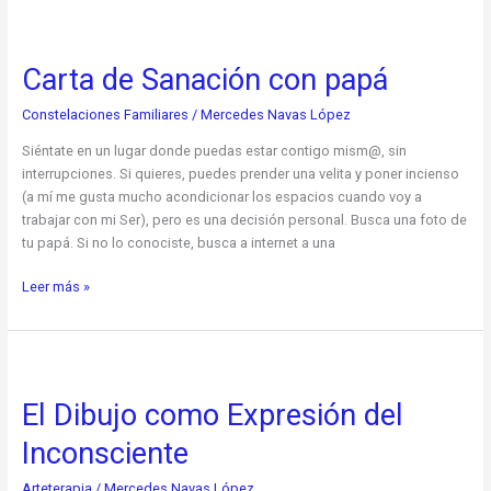
Carta
de
Carta de Sanación con papá
Sanación
con
Constelaciones Familiares
/
Mercedes Navas López
papá
Siéntate en un lugar donde puedas estar contigo mism@, sin
interrupciones. Si quieres, puedes prender una velita y poner incienso
(a mí me gusta mucho acondicionar los espacios cuando voy a
trabajar con mi Ser), pero es una decisión personal. Busca una foto de
tu papá. Si no lo conociste, busca a internet a una
Leer más »
El
Dibujo
El Dibujo como Expresión del
como
Expresión
Inconsciente
del
Inconsciente
Arteterapia
/
Mercedes Navas López