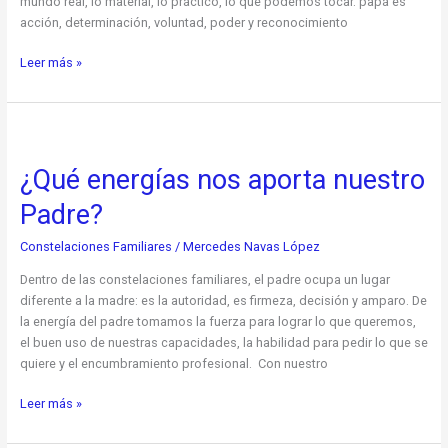
mundo real, lo material, lo práctico, lo que podemos tocar. papá es
acción, determinación, voluntad, poder y reconocimiento
Leer más »
¿Qué
energías
¿Qué energías nos aporta nuestro
nos
aporta
Padre?
nuestro
Padre?
Constelaciones Familiares
/
Mercedes Navas López
Dentro de las constelaciones familiares, el padre ocupa un lugar
diferente a la madre: es la autoridad, es firmeza, decisión y amparo. De
la energía del padre tomamos la fuerza para lograr lo que queremos,
el buen uso de nuestras capacidades, la habilidad para pedir lo que se
quiere y el encumbramiento profesional. Con nuestro
Leer más »