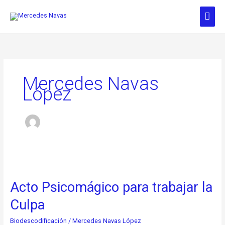
Ir
Men
al
contenido
prin
Mercedes Navas
López
Acto
Psicomágico
Acto Psicomágico para trabajar la
para
trabajar
Culpa
la
Culpa
Biodescodificación
/
Mercedes Navas López